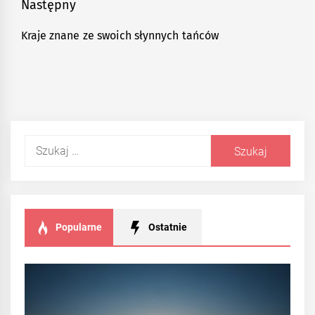
Następny
Kraje znane ze swoich słynnych tańców
Następny
post:
Szukaj:
Popularne
Ostatnie