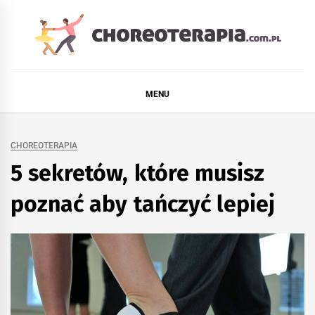
Skip
to
content
CHOREOTERAPIA.CO
STRONA DLA FANÓW TAŃCA
MENU
CHOREOTERAPIA
5 sekretów, które musisz
poznać aby tańczyć lepiej